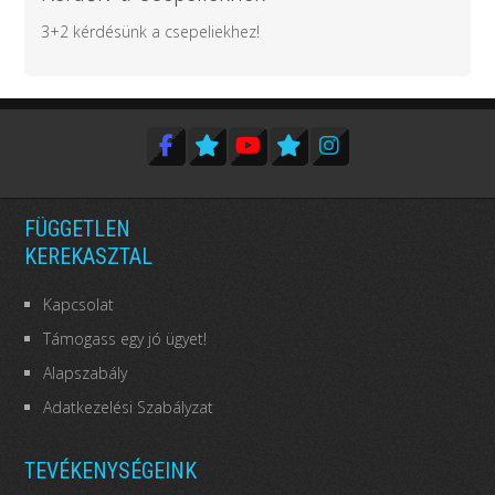
3+2 kérdésünk a csepeliekhez!
FÜGGETLEN
KEREKASZTAL
Kapcsolat
Támogass egy jó ügyet!
Alapszabály
Adatkezelési Szabályzat
TEVÉKENYSÉGEINK