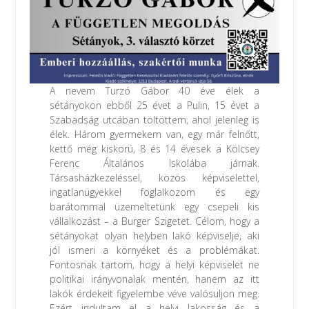
A nevem Turzó Gábor 40 éve élek a
sétányokon ebből 25 évet a Pulin, 15 évet a
Szabadság utcában töltöttem, ahol jelenleg is
élek. Három gyermekem van, egy már felnőtt,
kettő még kiskorú, 8 és 14 évesek a Kölcsey
Ferenc Általános Iskolába járnak.
Társasházkezeléssel, közös képviselettel,
ingatlanügyekkel foglalkozom és egy
barátommal üzemeltetünk egy csepeli kis
vállalkozást – a Burger Szigetet. Célom, hogy a
sétányokat olyan helyben lakó képviselje, aki
jól ismeri a környéket és a problémákat.
Fontosnak tartom, hogy a helyi képviselet ne
politikai irányvonalak mentén, hanem az itt
lakók érdekeit figyelembe véve valósuljon meg.
Ezért indultam el a helyi lakosság és a