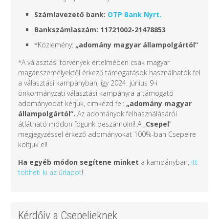
Számlavezető bank:
OTP Bank Nyrt.
Bankszámlaszám: 11721002-21478853
*Közlemény:
„adomány
magyar állampolgártól
”
*A választási törvények értelmében csak magyar
magánszemélyektől érkező támogatások használhatók fel
a választási kampányban, így 2024. június 9-i
önkormányzati választási kampányra a támogató
adományodat kérjük, cimkézd fel:
„adomány
magyar
állampolgártól
”.
Az adományok felhasználásáról
átlátható módon fogunk beszámolni! A „
Csepel
”
megjegyzéssel érkező adományokat 100%-ban Csepelre
költjük el!
Ha egyéb módon segítene minket
a kampányban,
itt
töltheti ki az űrlapot
!
Kérdőív a Csepelieknek