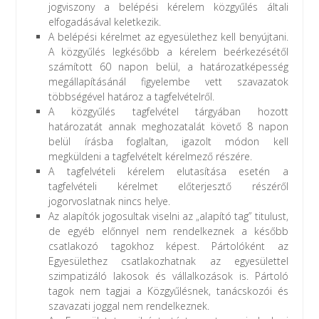
jogviszony a belépési kérelem közgyűlés általi
elfogadásával keletkezik.
A belépési kérelmet az egyesülethez kell benyújtani.
A közgyűlés legkésőbb a kérelem beérkezésétől
számított 60 napon belül, a határozatképesség
megállapításánál figyelembe vett szavazatok
többségével határoz a tagfelvételről.
A közgyűlés tagfelvétel tárgyában hozott
határozatát annak meghozatalát követő 8 napon
belül írásba foglaltan, igazolt módon kell
megküldeni a tagfelvételt kérelmező részére.
A tagfelvételi kérelem elutasítása esetén a
tagfelvételi kérelmet előterjesztő részéről
jogorvoslatnak nincs helye.
Az alapítók jogosultak viselni az „alapító tag” titulust,
de egyéb előnnyel nem rendelkeznek a később
csatlakozó tagokhoz képest. Pártolóként az
Egyesülethez csatlakozhatnak az egyesülettel
szimpatizáló lakosok és vállalkozások is. Pártoló
tagok nem tagjai a Közgyűlésnek, tanácskozói és
szavazati joggal nem rendelkeznek.