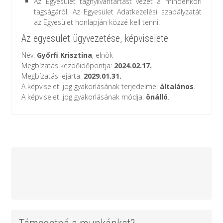
Az Egyesület tagnyilvántartást vezet a mindenkori
tagságáról. Az Egyesület Adatkezelési szabályzatát
az Egyesület honlapján közzé kell tenni.
Az egyesület ügyvezetése, képviselete
Név:
Győrfi Krisztina
, elnök
Megbízatás kezdőidőpontja:
2024.02.17.
Megbízatás lejárta:
2029.01.31.
A képviseleti jog gyakorlásának terjedelme:
általános
.
A képviseleti jog gyakorlásának módja:
önálló
.