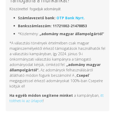
Támogatná a munkánkat?
Köszönettel fogadjuk adományát.
Számlavezető bank:
OTP Bank Nyrt.
Bankszámlaszám: 11721002-21478853
*Közlemény:
„adomány
magyar állampolgártól
”
*A választási törvények értelmében csak magyar
magánszemélyektől érkező támogatások használhatók fel
a választási kampányban, így 2024. június 9-i
önkormányzati választási kampányra a támogató
adományodat kérjük, cimkézd fel:
„adomány
magyar
állampolgártól
”.
Az adományok felhasználásáról
átlátható módon fogunk beszámolni! A „
Csepel
”
megjegyzéssel érkező adományokat 100%-ban Csepelre
költjük el!
Ha egyéb módon segítene minket
a kampányban,
itt
töltheti ki az űrlapot
!