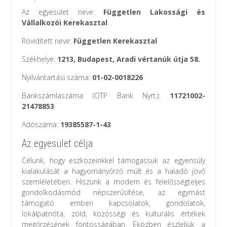
Az egyesület neve:
Független Lakossági és
Vállalkozói Kerekasztal
Rövidített neve:
Független Kerekasztal
Székhelye:
1213, Budapest, Aradi vértanúk útja 58.
Nyilvántartási száma:
01-02-0018226
Bankszámlaszáma (OTP Bank Nyrt.):
11721002-
21478853
Adószáma:
19385587-1-43
Az egyesület célja
Célunk, hogy eszközeinkkel támogassuk az egyensúly
kialakulását a hagyományőrző múlt és a haladó jövő
szemléletében. Hiszünk a modern és felelősségteljes
gondolkodásmód népszerűsítése, az egymást
támogató emberi kapcsolatok, gondolatok,
lokálpatrióta, zöld, közösségi és kulturális értékek
megőrzésének fontosságában. Eközben észleljük a