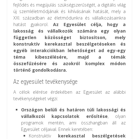
fejlődés és megújulás szükségszerűségét, a digitális világ
új szemléletmódjának és kihívásának hatását, mely a
XXI. században az életmódunkra és vállalkozásainkra
hatást gyakorol.
Az Egyesület célja, hogy a
lakosság és vállalkozók számára egy olyan
független közösséget biztosítson, mely
konstruktív kerekasztal beszélgetéseken és
egyéb interakciókban lehetőséget ad egy-egy
téma kibeszélésére, majd a témák
összefűzésére és azokról komplex módon
történő gondolkodásra.
Az egyesület tevékenysége
A célok elérése érdekében az Egyesület az alábbi
tevékenységeket végzi:
Országon belüli és határon túli lakossági és
vállalkozói kapcsolatok erősítése
, olyan
programok mentén, ami összhangban áll az
Egyesület céljaival. Ennek keretében:
Konstruktív
kerekasztal beszélgetések