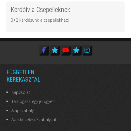
Kérdőív a Csepelieknek
3+2 kérdésünk a csepeliekhez!
FÜGGETLEN
KEREKASZTAL
Kapcsolat
Támogass egy jó ügyet!
Alapszabály
Adatkezelési Szabályzat