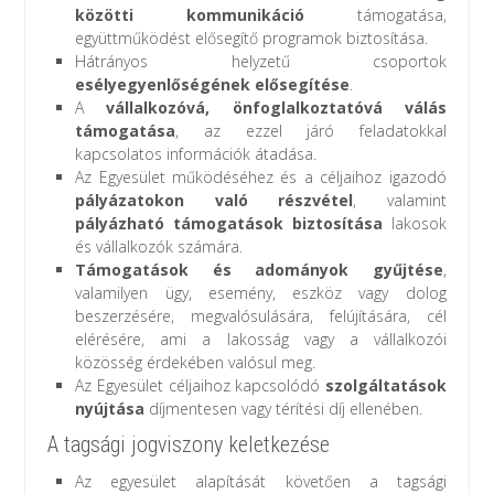
közötti kommunikáció
támogatása,
együttműködést elősegítő programok biztosítása.
Hátrányos helyzetű csoportok
esélyegyenlőségének elősegítése
.
A
vállalkozóvá, önfoglalkoztatóvá válás
támogatása
, az ezzel járó feladatokkal
kapcsolatos információk átadása.
Az Egyesület működéséhez és a céljaihoz igazodó
pályázatokon való részvétel
, valamint
pályázható támogatások biztosítása
lakosok
és vállalkozók számára.
Támogatások és adományok gyűjtése
,
valamilyen ügy, esemény, eszköz vagy dolog
beszerzésére, megvalósulására, felújítására, cél
elérésére, ami a lakosság vagy a vállalkozói
közösség érdekében valósul meg.
Az Egyesület céljaihoz kapcsolódó
szolgáltatások
nyújtása
díjmentesen vagy térítési díj ellenében.
A tagsági jogviszony keletkezése
Az egyesület alapítását követően a tagsági