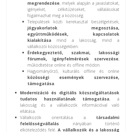
megrendezése
, melyek alapján a javaslatokat,
igényeket, célkitűzéseket, vállalásokat
fogalmazhat meg a közösség.
Települések közti kerekasztal beszélgetések,
jógyakorlatok megosztása,
együttműködések, kapcsolatok
kialakítása
mind a lakosság, mind a
vállalkozói közösségekben.
Érdekegyeztető, szakmai, lakossági
fórumok, igényfelmérések szervezése
,
működtetése online és offline módon.
Hagyományőrző, kulturális offline és online
közösségi események szervezése,
támogatása
.
Modernizáció és digitális közszolgáltatások
tudatos használatának támogatása
, a
lakosság és a vállalkozók információval való
ellátása.
Vállalkozók orientálása a
társadalmi
felelősségvállalás
irányában történő
elköteleződés felé.
A vállalkozók és a lakosság