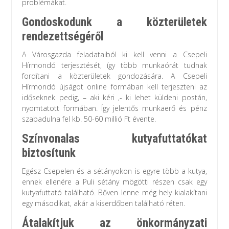
problémákat.
Gondoskodunk a közterületek
rendezettségéről
A Városgazda feladataiból ki kell venni a Csepeli
Hírmondó terjesztését, így több munkaórát tudnak
fordítani a közterületek gondozására. A Csepeli
Hírmondó újságot online formában kell terjeszteni az
időseknek pedig, – aki kéri ,- ki lehet küldeni postán,
nyomtatott formában. Így jelentős munkaerő és pénz
szabadulna fel kb. 50-60 millió Ft évente.
Színvonalas kutyafuttatókat
biztosítunk
Egész Csepelen és a sétányokon is egyre több a kutya,
ennek ellenére a Puli sétány mögötti részen csak egy
kutyafuttató található. Bőven lenne még hely kialakítani
egy másodikat, akár a kiserdőben található réten.
Átalakítjuk az önkormányzati