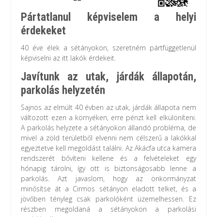
Pártatlanul képviselem a helyi
érdekeket
40 éve élek a sétányokon, szeretném pártfüggetlenül
képviselni az itt lakók érdekeit.
Javítunk az utak, járdák állapotán,
parkolás helyzetén
Sajnos az elmúlt 40 évben az utak, járdák állapota nem
változott ezen a környéken, erre pénzt kell elkülöníteni.
A parkolás helyzete a sétányokon állandó probléma, de
mivel a zöld területből elvenni nem célszerű a lakókkal
egyeztetve kell megoldást találni. Az Akácfa utca kamera
rendszerét bővíteni kellene és a felvételeket egy
hónapig tárolni, így ott is biztonságosabb lenne a
parkolás. Azt javaslom, hogy az önkormányzat
minősítse át a Cirmos sétányon eladott telket, és a
jövőben tényleg csak parkolóként üzemelhessen. Ez
részben megoldaná a sétányokon a parkolási