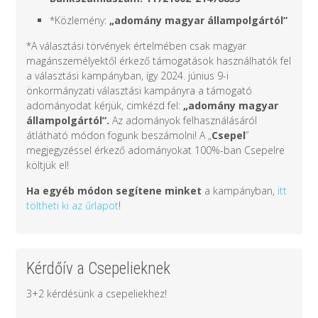
*Közlemény:
„adomány
magyar állampolgártól
”
*A választási törvények értelmében csak magyar
magánszemélyektől érkező támogatások használhatók fel
a választási kampányban, így 2024. június 9-i
önkormányzati választási kampányra a támogató
adományodat kérjük, cimkézd fel:
„adomány
magyar
állampolgártól
”.
Az adományok felhasználásáról
átlátható módon fogunk beszámolni! A „
Csepel
”
megjegyzéssel érkező adományokat 100%-ban Csepelre
költjük el!
Ha egyéb módon segítene minket
a kampányban,
itt
töltheti ki az űrlapot
!
Kérdőív a Csepelieknek
3+2 kérdésünk a csepeliekhez!