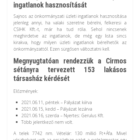
ingatlanok hasznosítását
Sajnos az önkormányzati üzleti ingatlanok hasznosítása
jelenleg annyi, ha valaki szeretne bérelni, felkeresi a
CSIHK Kft.-t, már ha tud róla. Sehol nincsenek
meghirdetve az ingatlanok, de még egy lista sincs
kirakva, hogy milyen üzleti ingatlanok bérelhetők az
önkormányzattól. Ezen sürgősen változtatni kell.
Megnyugtatóan rendezzük a Cirmos
sétányra tervezett 153 lakásos
társasház kérdését
Előzmények:
2021.06.11, péntek – Pályázat kiírva
2021.06.15, kedd – Pályázat lezárva
2021.06.16, szerda – Nyertes: Gerulus Kft.
Több jelentkező nem volt.
A telek 7742 nm. Vételár: 130 millió Ft+Áfa. Mivel
vészhelyzet volt az országban ezért a polgármester egy