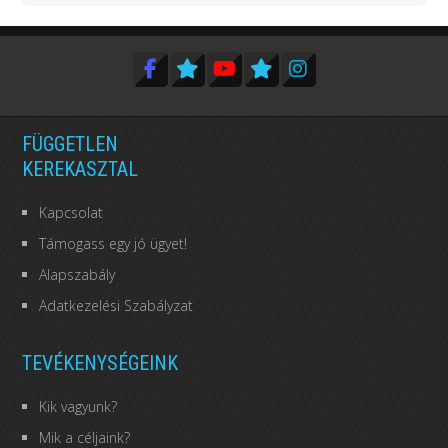
FÜGGETLEN
KEREKASZTAL
Kapcsolat
Támogass egy jó ügyet!
Alapszabály
Adatkezelési Szabályzat
TEVÉKENYSÉGEINK
Kik vagyunk?
Mik a céljaink?