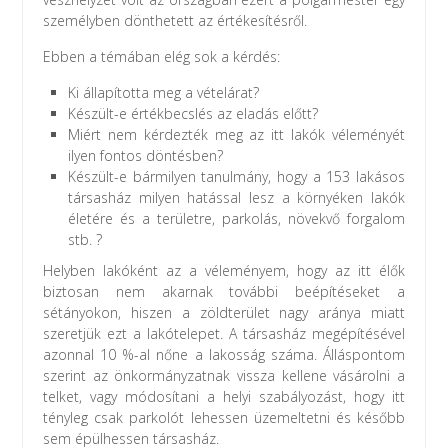
személyben dönthetett az értékesítésről.
Ebben a témában elég sok a kérdés:
Ki állapította meg a vételárat?
Készült-e értékbecslés az eladás előtt?
Miért nem kérdezték meg az itt lakók véleményét
ilyen fontos döntésben?
Készült-e bármilyen tanulmány, hogy a 153 lakásos
társasház milyen hatással lesz a környéken lakók
életére és a területre, parkolás, növekvő forgalom
stb. ?
Helyben lakóként az a véleményem, hogy az itt élők
biztosan nem akarnak további beépítéseket a
sétányokon, hiszen a zöldterület nagy aránya miatt
szeretjük ezt a lakótelepet. A társasház megépítésével
azonnal 10 %-al nőne a lakosság száma. Álláspontom
szerint az önkormányzatnak vissza kellene vásárolni a
telket, vagy módosítani a helyi szabályozást, hogy itt
tényleg csak parkolót lehessen üzemeltetni és később
sem épülhessen társasház.