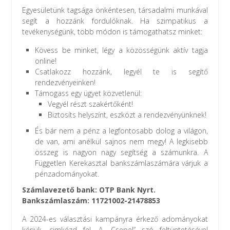
Egyesületünk tagsága önkéntesen, társadalmi munkával
segít a hozzánk fordulóknak. Ha szimpatikus a
tevékenységünk, több módon is támogathatsz minket:
Kövess be minket, légy a közösségünk aktív tagja
online!
Csatlakozz hozzánk, legyél te is segítő
rendezvényeinken!
Támogass egy ügyet közvetlenül:
Vegyél részt szakértőként!
Biztosíts helyszínt, eszközt a rendezvényünknek!
És bár nem a pénz a legfontosabb dolog a világon,
de van, ami anélkül sajnos nem megy! A legkisebb
összeg is nagyon nagy segítség a számunkra. A
Független Kerekasztal bankszámlaszámára várjuk a
pénzadományokat.
Számlavezető bank: OTP Bank Nyrt.
Bankszámlaszám: 11721002-21478853
A 2024-es választási kampányra érkező adományokat
kérjük, cimkézd fel. A „Csepel” szó feltüntetésével