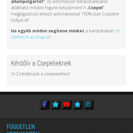
állampolgártól
”.
Az adományok felhasználásáról
átlátható módon fogunk beszámolni! A „
Csepel
”
megjegyzéssel érkező adományokat 100%-ban Csepelre
költjük el!
Ha egyéb módon segítene minket
a kampányban,
itt
töltheti ki az űrlapot
!
Kérdőív a Csepelieknek
3+2 kérdésünk a csepeliekhez!
FÜGGETLEN