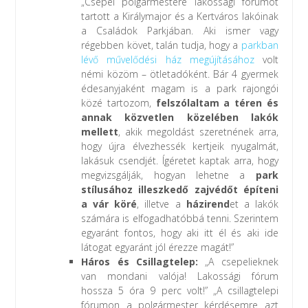
„Csepel polgármestere lakossági fórumot
tartott a Királymajor és a Kertváros lakóinak
a Családok Parkjában. Aki ismer vagy
régebben követ, talán tudja, hogy a
parkban
lévő művelődési ház megújításához
volt
némi közöm – ötletadóként. Bár 4 gyermek
édesanyjaként magam is a park rajongói
közé tartozom,
felszólaltam a téren és
annak közvetlen közelében lakók
mellett
, akik megoldást szeretnének arra,
hogy újra élvezhessék kertjeik nyugalmát,
lakásuk csendjét. Ígéretet kaptak arra, hogy
megvizsgálják, hogyan lehetne a
park
stílusához illeszkedő zajvédőt építeni
a vár köré
, illetve a
házirend
et a lakók
számára is elfogadhatóbbá tenni. Szerintem
egyaránt fontos, hogy aki itt él és aki ide
látogat egyaránt jól érezze magát!”
Háros és Csillagtelep:
„A csepelieknek
van mondani valója! Lakossági fórum
hossza 5 óra 9 perc volt!” „A csillagtelepi
fórumon a polgármester kérdésemre azt