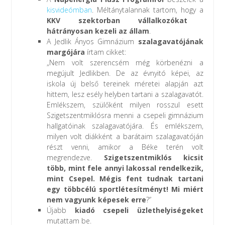
kisvideómban
. Méltánytalannak tartom, hogy a
KKV szektorban vállalkozókat
hátrányosan kezeli az állam
.
A Jedlik Ányos Gimnázium
szalagavatójának
margójára
írtam cikket:
„Nem volt szerencsém még körbenézni a
megújult Jedlikben. De az évnyitó képei, az
iskola új belső tereinek méretei alapján azt
hittem, lesz esély helyben tartani a szalagavatót.
Emlékszem, szülőként milyen rosszul esett
Szigetszentmiklósra menni a csepeli gimnázium
hallgatóinak szalagavatójára. És emlékszem,
milyen volt diákként a barátaim szalagavatóján
részt venni, amikor a Béke terén volt
megrendezve.
Szigetszentmiklós kicsit
több, mint fele annyi lakossal rendelkezik,
mint Csepel. Mégis fent tudnak tartani
egy többcélú sportlétesítményt! Mi miért
nem vagyunk képesek erre
?”
Újabb
kiadó csepeli üzlethelyiségeket
mutattam be.