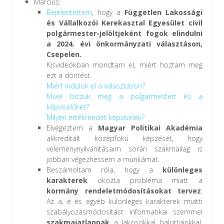
Március:
Bejelentettem
, hogy a
Független Lakossági
és Vállalkozói Kerekasztal Egyesület civil
polgármester-jelöltjeként fogok elindulni
a 2024. évi önkormányzati választáson,
Csepelen.
Kisvideókban mondtam el, miért hoztam meg
ezt a döntést.
Miért indulok el a választáson?
Mivel bízzuk meg a polgármestert és a
képviselőket?
Milyen értékrendet képviselek?
Elvégeztem a
Magyar Politikai Akadémia
akkreditált középfokú képzését, hogy
véleménynyilvánításaim során szakmailag is
jobban végezhessem a munkámat.
Beszámoltam róla, hogy a
különleges
karakterek
okozta probléma miatt a
kormány rendeletmódosításokat tervez
.
Az ä, ë és egyéb különleges karakterek miatti
szabályozásmódosítást informatikai szemmel
szakmaiatlannak
, a lakosokkal, halottainkkal,