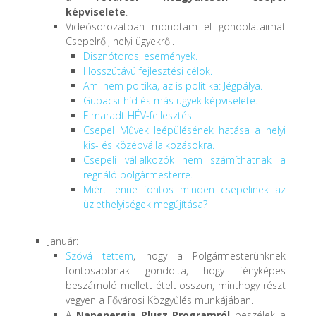
képviselete
.
Videósorozatban mondtam el gondolataimat
Csepelről, helyi ügyekről.
Disznótoros, események.
Hosszútávú fejlesztési célok.
Ami nem poltika, az is politika: Jégpálya.
Gubacsi-híd és más ügyek képviselete.
Elmaradt HÉV-fejlesztés.
Csepel Művek leépülésének hatása a helyi
kis- és középvállalkozásokra.
Csepeli vállalkozók nem számíthatnak a
regnáló polgármesterre.
Miért lenne fontos minden csepelinek az
üzlethelyiségek megújítása?
Január:
Szóvá tettem
, hogy a Polgármesterünknek
fontosabbnak gondolta, hogy fényképes
beszámoló mellett ételt osszon, minthogy részt
vegyen a Fővárosi Közgyűlés munkájában.
A
Napenergia Plusz Programról
beszélek a