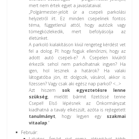
mert nem értek egyet a javaslataival.
„Polgármester-jelölt úr a csepeli parkolási
helyzetről írt. Ez minden csepelinek fontos
téma, függetlenül attól, hogy autózik vagy
tömegközlekedik, mert befolyásolja az
életünket.
A parkoló kialakításon kívül rengeteg kérdést vet
fel a dolog. Pl: hogy fogjuk ellenőrizni, hogy az
adott autó csepeli-e? A Csepelen kívülről
érkezők sehol nem parkolhatnak ingyen? Ha
igen, hol lesznek a határok? Ha valaki
látogatóba jön, itt dolgozik, vásárol, akkor is
fizessen? Vagy csak aki egész nap parkol? <…>
Azt hiszem
sok egyeztetésre lenne
szükség
, mielőtt bármit fizetőssé tenne
Csepel! Első lépésnek az Önkormányzat
kiadhatná a tavaly elkészült, azóta is rejtegetett
tanulmányt
, hogy legyen egy
szakmai
vitaalap
.”
Február:
Lakatos Árpád civil roma aktivistával több