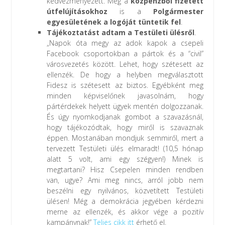
kedvezményezett. Még a
közpénzből fizetett
útfelújításokhoz
is a
Polgármester
egyesületének a logóját tüntetik fel
.
Tájékoztatást adtam a Testületi ülésről
.
„Napok óta megy az adok kapok a csepeli
Facebook csoportokban a pártok és a “civil”
városvezetés között. Lehet, hogy szétesett az
ellenzék. De hogy a helyben megválasztott
Fidesz is szétesett az biztos. Egyébként meg
minden képviselőnek javasolnám, hogy
pártérdekek helyett ügyek mentén dolgozzanak.
És úgy nyomkodjanak gombot a szavazásnál,
hogy tájékozódtak, hogy miről is szavaznak
éppen. Mostanában mondjuk semmiről, mert a
tervezett Testületi ülés elmaradt! (10,5 hónap
alatt 5 volt, ami egy szégyen!) Minek is
megtartani? Hisz Csepelen minden rendben
van, ugye? Ami meg nincs, arról jobb nem
beszélni egy nyilvános, közvetített Testületi
ülésen! Még a demokrácia jegyében kérdezni
merne az ellenzék, és akkor vége a pozitív
kampánynak!”
Teljes cikk itt
érhető el.