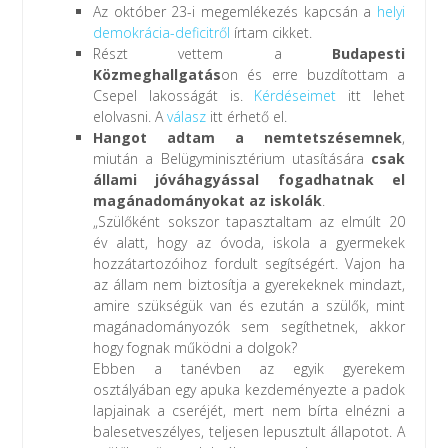
Az október 23-i megemlékezés kapcsán a
helyi
demokrácia-deficitről
írtam cikket.
Részt vettem a
Budapesti
Közmeghallgatás
on és erre buzdítottam a
Csepel lakosságát is.
Kérdéseimet
itt lehet
elolvasni. A
válasz
itt érhető el.
Hangot adtam a nemtetszésemnek
,
miután a Belügyminisztérium utasítására
csak
állami jóváhagyással fogadhatnak el
magánadományokat az iskolák
.
„Szülőként sokszor tapasztaltam az elmúlt 20
év alatt, hogy az óvoda, iskola a gyermekek
hozzátartozóihoz fordult segítségért. Vajon ha
az állam nem biztosítja a gyerekeknek mindazt,
amire szükségük van és ezután a szülők, mint
magánadományozók sem segíthetnek, akkor
hogy fognak működni a dolgok?
Ebben a tanévben az egyik gyerekem
osztályában egy apuka kezdeményezte a padok
lapjainak a cseréjét, mert nem bírta elnézni a
balesetveszélyes, teljesen lepusztult állapotot. A