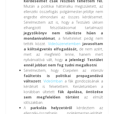
Kérdéseimet csak részben tehettem fel.
Miután a politikai háttéralku megszületett, az
ellenzéki összefogás polgármester-jelöltje nem
engedte elmondani az összes kérdésemet.
Sérelmeztem azt is, hogy a Testületi ülésen
elhangzott felszólalásomat tartalmazó
jegyzőkönyv nem tükrözte hűen a
mondanivalómat
, a felvételeket pedig nem
tették közzé.
Videóüzenetemben
javasoltam
a költségvetés elfogadását,
de nem azért,
mert az megfelelő lenne, hanem mert
nyilvánvalóvá vált, hogy
a jelenlegi Testület
ennél jobbat nem fog tudni megalkotni
.
Sérelmeztem, hogy Csepelen az intenzív
faültetés is politikai propagandává
változott
.
Videómban
a fák gondozásának a
kérdését is felvetettem. Kerületünkben a
korábban ültetett
fák ápolása, öntözése
sem megfelelően történt
az elmúlt
időszakban.
A
parkolás helyzetéről
kérdeztem az
ellenzéki-összefogás polgármester-jelöltjét,