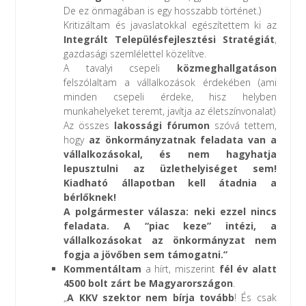
De ez önmagában is egy hosszabb történet.)
Kritizáltam és javaslatokkal egészítettem ki az
Integrált Településfejlesztési Stratégiát
,
gazdasági szemlélettel közelítve.
A tavalyi csepeli
közmeghallgatáson
felszólaltam a vállalkozások érdekében (ami
minden csepeli érdeke, hisz helyben
munkahelyeket teremt, javítja az életszínvonalat)
Az összes
lakossági fórumon
szóvá tettem,
hogy
az önkormányzatnak feladata van a
vállalkozásokal, és nem hagyhatja
lepusztulni az üzlethelyiséget sem!
Kiadható állapotban kell átadnia a
bérlőknek!
A polgármester válasza: neki ezzel nincs
feladata. A “piac keze” intézi, a
vállalkozásokat az önkormányzat nem
fogja a jövőben sem támogatni.”
Kommentáltam
a hírt, miszerint
fél év alatt
4500 bolt zárt be Magyarországon
.
„
A KKV szektor nem bírja tovább
! És csak