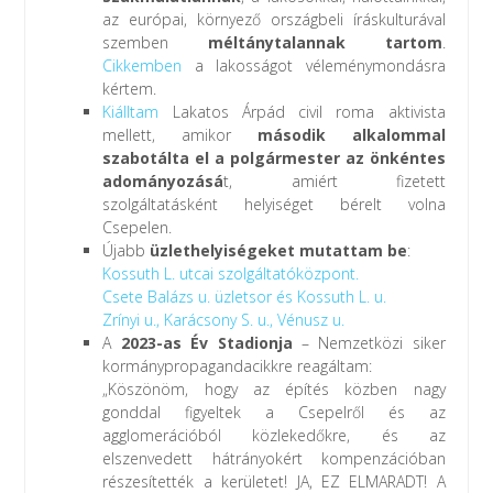
az európai, környező országbeli íráskulturával
szemben
méltánytalannak tartom
.
Cikkemben
a lakosságot véleménymondásra
kértem.
Kiálltam
Lakatos Árpád civil roma aktivista
mellett, amikor
második alkalommal
szabotálta el a polgármester az önkéntes
adományozásá
t, amiért fizetett
szolgáltatásként helyiséget bérelt volna
Csepelen.
Újabb
üzlethelyiségeket mutattam be
:
Kossuth L. utcai szolgáltatóközpont.
Csete Balázs u. üzletsor és Kossuth L. u.
Zrínyi u., Karácsony S. u., Vénusz u.
A
2023-as Év Stadionja
– Nemzetközi siker
kormánypropagandacikkre reagáltam:
„Köszönöm, hogy az építés közben nagy
gonddal figyeltek a Csepelről és az
agglomerációból közlekedőkre, és az
elszenvedett hátrányokért kompenzációban
részesítették a kerületet! JA, EZ ELMARADT! A