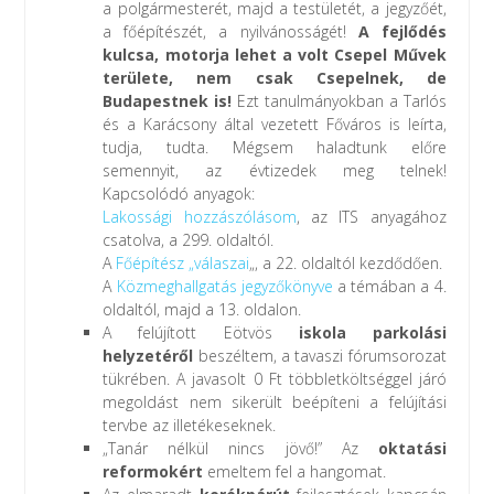
a polgármesterét, majd a testületét, a jegyzőét,
a főépítészét, a nyilvánosságét!
A fejlődés
kulcsa, motorja lehet a volt Csepel Művek
területe, nem csak Csepelnek, de
Budapestnek is!
Ezt tanulmányokban a Tarlós
és a Karácsony által vezetett Főváros is leírta,
tudja, tudta. Mégsem haladtunk előre
semennyit, az évtizedek meg telnek!
Kapcsolódó anyagok:
Lakossági hozzászólásom
, az ITS anyagához
csatolva, a 299. oldaltól.
A
Főépítész „válaszai
„, a 22. oldaltól kezdődően.
A
Közmeghallgatás jegyzőkönyve
a témában a 4.
oldaltól, majd a 13. oldalon.
A felújított Eötvös
iskola parkolási
helyzetéről
beszéltem, a tavaszi fórumsorozat
tükrében. A javasolt 0 Ft többletköltséggel járó
megoldást nem sikerült beépíteni a felújítási
tervbe az illetékeseknek.
„Tanár nélkül nincs jövő!” Az
oktatási
reformokért
emeltem fel a hangomat.