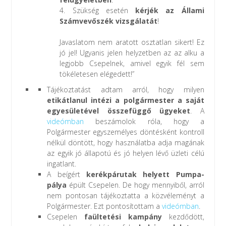
4. Szükség esetén
kérjék az Állami
Számvevőszék vizsgálatát
!
Javaslatom nem aratott osztatlan sikert! Ez
jó jel! Ugyanis jelen helyzetben az az alku a
legjobb Csepelnek, amivel egyik fél sem
tökéletesen elégedett!”
Tájékoztatást adtam arról, hogy milyen
etikátlanul intézi a polgármester a saját
egyesületével összefüggő ügyeket
. A
videómban
beszámolok róla, hogy a
Polgármester egyszemélyes döntésként kontroll
nélkül döntött, hogy használatba adja magának
az egyik jó állapotú és jó helyen lévő üzleti célú
ingatlant.
A beígért
kerékpárutak helyett Pumpa-
pálya
épült Csepelen. De hogy mennyiből, arról
nem pontosan tájékoztatta a közvéleményt a
Polgármester. Ezt pontosítottam a
videómban
.
Csepelen
faültetési kampány
kezdődött,