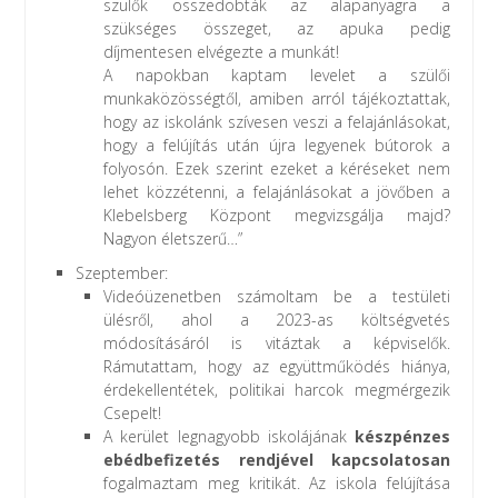
szülők összedobták az alapanyagra a
szükséges összeget, az apuka pedig
díjmentesen elvégezte a munkát!
A napokban kaptam levelet a szülői
munkaközösségtől, amiben arról tájékoztattak,
hogy az iskolánk szívesen veszi a felajánlásokat,
hogy a felújítás után újra legyenek bútorok a
folyosón. Ezek szerint ezeket a kéréseket nem
lehet közzétenni, a felajánlásokat a jövőben a
Klebelsberg Központ megvizsgálja majd?
Nagyon életszerű…”
Szeptember:
Videóüzenetben számoltam be a testületi
ülésről, ahol a 2023-as költségvetés
módosításáról is vitáztak a képviselők.
Rámutattam, hogy az együttműködés hiánya,
érdekellentétek, politikai harcok megmérgezik
Csepelt!
A kerület legnagyobb iskolájának
készpénzes
ebédbefizetés rendjével kapcsolatosan
fogalmaztam meg kritikát. Az iskola felújítása