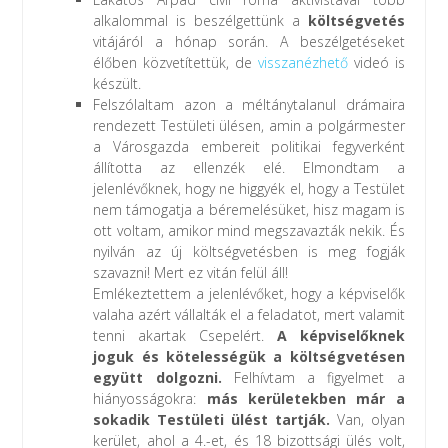
alkalommal is beszélgettünk a
költségvetés
vitájáról a hónap során. A beszélgetéseket
élőben közvetítettük, de
visszanézhető
videó is
készült.
Felszólaltam azon a méltánytalanul drámaira
rendezett Testületi ülésen, amin a polgármester
a Városgazda embereit politikai fegyverként
állította az ellenzék elé. Elmondtam a
jelenlévőknek, hogy ne higgyék el, hogy a Testület
nem támogatja a béremelésüket, hisz magam is
ott voltam, amikor mind megszavazták nekik. És
nyilván az új költségvetésben is meg fogják
szavazni! Mert ez vitán felül áll!
Emlékeztettem a jelenlévőket, hogy a képviselők
valaha azért vállalták el a feladatot, mert valamit
tenni akartak Csepelért.
A képviselőknek
joguk és kötelességük a költségvetésen
együtt dolgozni.
Felhívtam a figyelmet a
hiányosságokra:
más kerületekben már a
sokadik Testületi ülést tartják.
Van, olyan
kerület, ahol a 4.-et, és 18 bizottsági ülés volt,