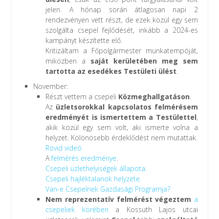
jelen. A hónap során átlagosan napi 2
rendezvényen vett részt, de ezek közül egy sem
szolgálta csepel fejlődését, inkább a 2024-es
kampányt készítette elő.
Kritizáltam a Főpolgármester munkatempóját,
miközben a
saját kerületében meg sem
tartotta az esedékes Testületi ülést
.
November:
Részt vettem a csepeli
Közmeghallgatáson
.
Az
üzletsorokkal kapcsolatos felmérésem
eredményét is ismertettem a Testülettel
,
akik közül egy sem volt, aki ismerte volna a
helyzet. Kölönösebb érdeklődést nem mutattak.
Rövid videó.
A
felmérés eredménye
.
Csepeli üzlethelyiségek állapota.
Csepeli hajléktalanok helyzete.
Van-e Csepelnek Gazdasági Programja?
Nem reprezentatív felmérést végeztem
a
csepeliek körében
a Kossuth Lajos utcai