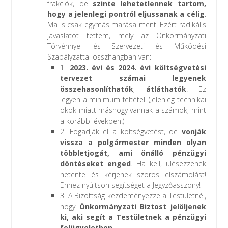
frakciók, de
szinte lehetetlennek tartom,
hogy a jelenlegi pontról eljussanak a célig
.
Ma is csak egymás marása ment! Ezért radikális
javaslatot tettem, mely az Önkormányzati
Törvénnyel és Szervezeti és Működési
Szabályzattal összhangban van:
1.
2023. évi és 2024. évi költségvetési
tervezet számai legyenek
összehasonlíthatók
,
átláthatók
. Ez
legyen a minimum feltétel. (Jelenleg technikai
okok miatt máshogy vannak a számok, mint
a korábbi években.)
2. Fogadják el a költségvetést, de
vonják
vissza a polgármester minden olyan
többletjogát, ami önálló pénzügyi
döntéseket enged
. Ha kell, ülésezzenek
hetente és kérjenek szoros elszámolást!
Ehhez nyújtson segítséget a Jegyzőasszony!
3. A Bizottság kezdeményezze a Testületnél,
hogy
Önkormányzati Biztost jelöljenek
ki, aki segít a Testületnek a pénzügyi
felügyeletben
.