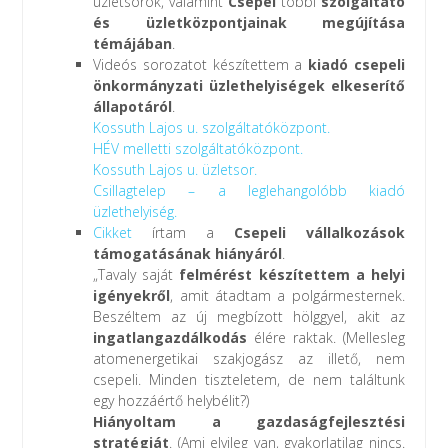
üzletsorok, valamint
Csepel
többi
szolgáltató
és üzletközpontjainak megújítása
témájában
.
Videós sorozatot készítettem a
kiadó csepeli
önkormányzati üzlethelyiségek elkeserítő
állapotáról
.
Kossuth Lajos u. szolgáltatóközpont.
HÉV melletti szolgáltatóközpont.
Kossuth Lajos u. üzletsor.
Csillagtelep – a leglehangolóbb kiadó
üzlethelyiség.
Cikket
írtam a
Csepeli vállalkozások
támogatásának hiányáról
.
„Tavaly saját
felmérést készítettem a helyi
igényekről
, amit átadtam a polgármesternek.
Beszéltem az új megbízott hölggyel, akit az
ingatlangazdálkodás
élére raktak. (Mellesleg
atomenergetikai szakjogász az illető, nem
csepeli. Minden tiszteletem, de nem találtunk
egy hozzáértő helybélit?)
Hiányoltam a gazdaságfejlesztési
stratégiát
. (Ami elvileg van, gyakorlatilag nincs.