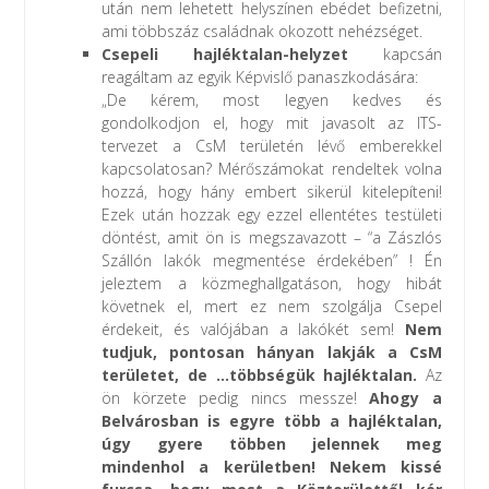
után nem lehetett helyszínen ebédet befizetni,
ami többszáz családnak okozott nehézséget.
Csepeli hajléktalan-helyzet
kapcsán
reagáltam az egyik Képvislő panaszkodására:
„De kérem, most legyen kedves és
gondolkodjon el, hogy mit javasolt az ITS-
tervezet a CsM területén lévő emberekkel
kapcsolatosan? Mérőszámokat rendeltek volna
hozzá, hogy hány embert sikerül kitelepíteni!
Ezek után hozzak egy ezzel ellentétes testületi
döntést, amit ön is megszavazott – “a Zászlós
Szállón lakók megmentése érdekében” ! Én
jeleztem a közmeghallgatáson, hogy hibát
követnek el, mert ez nem szolgálja Csepel
érdekeit, és valójában a lakókét sem!
Nem
tudjuk, pontosan hányan lakják a CsM
területet, de …többségük hajléktalan.
Az
ön körzete pedig nincs messze!
Ahogy a
Belvárosban is egyre több a hajléktalan,
úgy gyere többen jelennek meg
mindenhol a kerületben! Nekem kissé