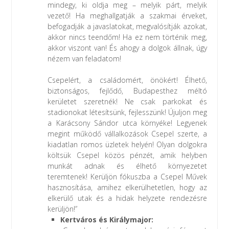
mindegy, ki oldja meg – melyik párt, melyik
vezető! Ha meghallgatják a szakmai érveket,
befogadják a javaslatokat, megvalósítják azokat,
akkor nincs teendőm! Ha ez nem történik meg,
akkor viszont van! És ahogy a dolgok állnak, úgy
nézem van feladatom!
Csepelért, a családomért, önökért! Élhető,
biztonságos, fejlődő, Budapesthez méltó
kerületet szeretnék! Ne csak parkokat és
stadionokat létesítsünk, fejlesszünk! Újuljon meg
a Karácsony Sándor utca környéke! Legyenek
megint működő vállalkozások Csepel szerte, a
kiadatlan romos üzletek helyén! Olyan dolgokra
költsük Csepel közös pénzét, amik helyben
munkát adnak és élhető környezetet
teremtenek! Kerüljön fókuszba a Csepel Művek
hasznosítása, amihez elkerülhetetlen, hogy az
elkerülő utak és a hidak helyzete rendezésre
kerüljön!”
Kertváros és Királymajor: