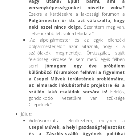
vagy utána? Épült bármi, ami a
versenyképességünket növelte volna?
Ezekre a kérdésekre a lakossági fórumon a
Polgármester úr kb. azt válaszolta, hogy
neki ezzel nincs dolga.
Szerintem meg van,
illetve inkább lett volna feladata!”
„Az alpolgármester és az egyik ellenzéki
polgármesterjelölt azon vitáznak, hogy ki a
szállólakók megmentője! Önvizsgálat, saját
felelősség kérdése fel sem merül egyik félben
sem!
Jómagam egy éve próbálom
különböző fórumokon felhívni a figyelmet
a Csepel Művek területének problémáira,
az elmaradt inkubátorház projektre és a
szállón lakó családok sorsára is!
Felelős,
gondolkodó vezetőkre van szüksége
Csepelnek.”
Július:
Videósorozattal jelentkeztem, melyben a
Csepel Művek, a helyi gazdaságfejlesztést
és a Zászlós-szálló ügyének politikai