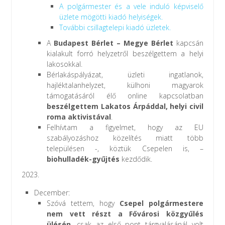
A polgármester és a vele induló képviselő
üzlete mögötti kiadó helyiségek.
További csillagtelepi kiadó üzletek.
A
Budapest Bérlet – Megye Bérlet
kapcsán
kialakult forró helyzetről beszélgettem a helyi
lakosokkal.
Bérlakáspályázat, üzleti ingatlanok,
hajléktalanhelyzet, külhoni magyarok
támogatásáról élő online kapcsolatban
beszélgettem Lakatos Árpáddal, helyi civil
roma aktivistával
.
Felhívtam a figyelmet, hogy az EU
szabályozáshoz közelítés miatt több
településen -, köztük Csepelen is, –
biohulladék-gyűjtés
kezdődik.
2023.
December:
Szóvá tettem, hogy
Csepel polgármestere
nem vett részt a Fővárosi közgyűlés
ülésén
, csak az első pont tárgyalásánál volt