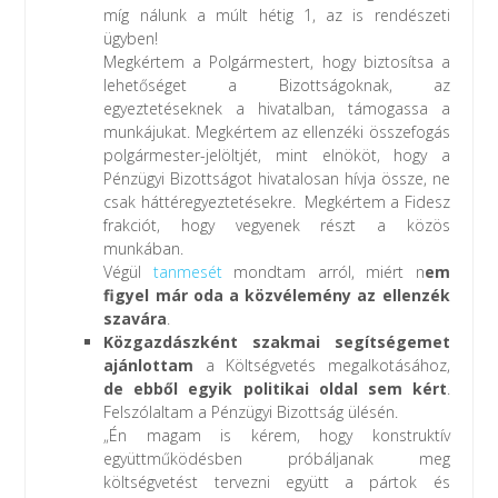
míg nálunk a múlt hétig 1, az is rendészeti
ügyben!
Megkértem a Polgármestert, hogy biztosítsa a
lehetőséget a Bizottságoknak, az
egyeztetéseknek a hivatalban, támogassa a
munkájukat. Megkértem az ellenzéki összefogás
polgármester-jelöltjét, mint elnököt, hogy a
Pénzügyi Bizottságot hivatalosan hívja össze, ne
csak háttéregyeztetésekre. Megkértem a Fidesz
frakciót, hogy vegyenek részt a közös
munkában.
Végül
tanmesét
mondtam arról, miért n
em
figyel már oda a közvélemény az ellenzék
szavára
.
Közgazdászként szakmai segítségemet
ajánlottam
a Költségvetés megalkotásához,
de ebből egyik politikai oldal sem kért
.
Felszólaltam a Pénzügyi Bizottság ülésén.
„Én magam is kérem, hogy konstruktív
együttműködésben próbáljanak meg
költségvetést tervezni együtt a pártok és