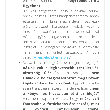
ennek kapcsán hívtam fel a
helyi rendeletre a
figyelmet
:
„Le kell szögeznem, hogy a fáknak örülök!
Annak, hogy az ültetés kampányesemény, annak
egyáltalán nem! Engem az érdekel, hogy ezek
előre tervezett faültetések voltak, vagy a
“mezítlábas park” címen kiirtott bokrokat-fákat
pótolták így? Mert ugye van az a remek rendelet,
amitől a tavalyi fórumon is kérdeztem a kerület
jegyzőjét… a vastagabb bokrokra is vonatkozik!
Tehát hány fát kellett visszapótolni? Tudja
valaki?
A rendelet itt érhető el
.”
Szóvá tettem, hogy Csepel megint sereghajtó:
nálunk volt a legkevessebb Testületi és
Bizottsági ülés
, így nem csoda, ha
nem
tudnak a költségvetési vitát megelőzően
tájékozódni a képviselőink
. Egyes képviselők
szerint a polgármesterünk érdeme, hogy
„nem
a kényelmes hivatalban tölti az idejét”
.
Arra nem kaptam választ, hogy
miért volt
fontosabb a fotózkodós
ételosztás, mint
a Fővárosi Közgyűlésen Csepel