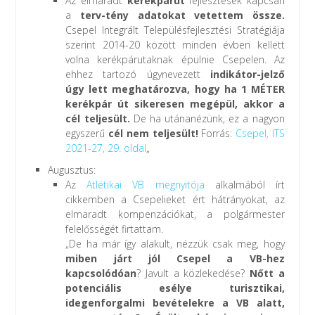
Az elmaradt
kerékpárút
fejlesztések kapcsán
a
terv-tény adatokat vetettem össze.
Csepel Integrált Településfejlesztési Stratégiája
szerint 2014-20 között minden évben kellett
volna kerékpárutaknak épülnie Csepelen. Az
ehhez tartozó úgynevezett
indikátor-jelző
úgy lett meghatározva, hogy ha 1 MÉTER
kerékpár út sikeresen megépül, akkor a
cél teljesült.
De ha utánanézünk, ez a nagyon
egyszerű
cél nem teljesült!
Forrás:
Csepel, ITS
2021-27, 29. oldal
„
Augusztus:
Az
Atlétikai VB megnyitója
alkalmából írt
cikkemben a Csepelieket ért hátrányokat, az
elmaradt kompenzációkat, a polgármester
felelősségét firtattam.
„De ha már így alakult, nézzük csak meg, hogy
miben járt jól Csepel a VB-hez
kapcsolódóan
? Javult a közlekedése?
Nőtt a
potenciális esélye turisztikai,
idegenforgalmi bevételekre a VB alatt,