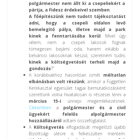
polgármester nem állt ki a csepeliekért a
pártja, a Fidesz érdekeivel szemben
.
A főépítészünk nem tudott tájékoztatást
adni, hogy a csepeli oldalon levő
bemelegítő pálya, illetve majd a park
kinek a fenntartásába kerül
. Mivel úgy
vélem, nem a csepeli lakosok fognak
tömegesen bejárni oda, hanem inkább a
belvárosi lakosoknak készül, szeretném tudni,
kinek a költségvetését terheli majd a
gondozás
?”
A korábbiakhoz hasonlóan ismét
méltatlan
elbánásban volt részünk
, amikor a Független
Kerekasztal egyesület tagjai bemutatkozásként
szerettünk volna hivatalosan is részesei lenni a
március 15-i
ünnepi megemlékezésnek.
Cikkemben
a
polgármester és a civil
ügyekért felelős alpolgármester
hozzáállásáról
adtam összefoglalást.
A
Költségvetés
elfogadását megelőző újabb
Bizottsági ülésre is felkészülten mentem.