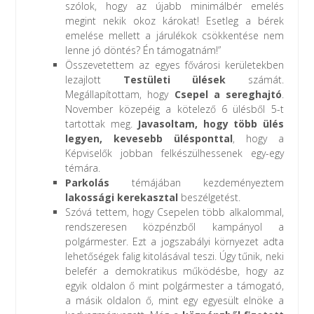
szólok, hogy az újabb minimálbér emelés
megint nekik okoz károkat! Esetleg a bérek
emelése mellett a járulékok csökkentése nem
lenne jó döntés? Én támogatnám!”
Összevetettem az egyes fővárosi kerületekben
lezajlott
Testületi ülések
számát.
Megállapítottam, hogy
Csepel a sereghajtó
.
November közepéig a kötelező 6 ülésből 5-t
tartottak meg.
Javasoltam, hogy több ülés
legyen, kevesebb ülésponttal
, hogy a
Képviselők jobban felkészülhessenek egy-egy
témára.
Parkolás
témájában kezdeményeztem
lakossági kerekasztal
beszélgetést.
Szóvá tettem, hogy Csepelen több alkalommal,
rendszeresen közpénzből kampányol a
polgármester. Ezt a jogszabályi környezet adta
lehetőségek falig kitolásával teszi. Úgy tűnik, neki
belefér a demokratikus működésbe, hogy az
egyik oldalon ő mint polgármester a támogató,
a másik oldalon ő, mint egy egyesült elnöke a