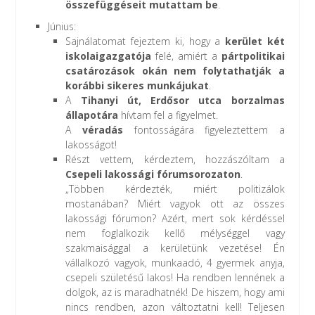
összefüggéseit mutattam be
.
Június:
Sajnálatomat fejeztem ki, hogy a
kerület két
iskolaigazgatója
felé, amiért a
pártpolitikai
csatározások okán nem folytathatják a
korábbi sikeres munkájukat
.
A
Tihanyi út, Erdősor utca borzalmas
állapotára
hívtam fel a figyelmet.
A
véradás
fontosságára figyeleztettem a
lakosságot!
Részt vettem, kérdeztem, hozzászóltam a
Csepeli lakossági fórumsorozaton
.
„Többen kérdezték, miért politizálok
mostanában? Miért vagyok ott az összes
lakossági fórumon? Azért, mert sok kérdéssel
nem foglalkozik kellő mélységgel vagy
szakmaisággal a kerületünk vezetése! Én
vállalkozó vagyok, munkaadó, 4 gyermek anyja,
csepeli születésű lakos! Ha rendben lennének a
dolgok, az is maradhatnék! De hiszem, hogy ami
nincs rendben, azon változtatni kell! Teljesen