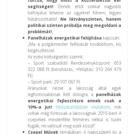
furcsa, hogy most a Közterülettől kér
segítséget!
Önnek ettől sokkal nagyobb
befolyása lehetne az ügyekre! Kérem, legyen
határozottabb!
Ne látványszinten, hanem
politikai szinten próbálja meg megoldani a
problémát!
„
Panelházak energetikai felújítása
kapcsán:
„Ma a polgármester felhívását továbbítom, kis
kiegészítéssel.
Az ezévi költségvetés szerint:
– Sport szabadidő Rendezvényközpont: 653
322 088 Ft (beruházás, +felújitas: 310 264 479
Ft)
– Sport park: 29 107 067 Ft
Arányokat nézve a lakosság által egyik
legfontosabbnak ítélt dologra, a
panelházak
energetikai fejlesztésre ennek csak a
10%-a jut!
Hozzászólásban mutatom
, mik
voltak még fontosak a lakosságnak 2015-ben! A
csepeliek mindenféle felmérés nélkül is tudni
fogják, mi valósult meg ezek közül!”
Csepel Művek
témájában: A nagyszüleim és a