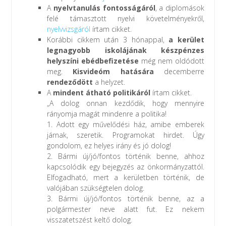
A
nyelvtanulás fontosságáról
, a diplomások
felé támasztott nyelvi követelményekről,
nyelvvizsgáról
írtam cikket.
Korábbi cikkem után 3 hónappal,
a kerület
legnagyobb iskolájának készpénzes
helyszíni ebédbefizetése
még nem oldódott
meg.
Kisvideóm hatására
decemberre
rendeződött
a helyzet.
A
mindent átható politikáról
írtam cikket.
„A dolog onnan kezdődik, hogy mennyire
rányomja magát mindenre a politika!
1. Adott egy művelődési ház, amibe emberek
járnak, szeretik. Programokat hirdet. Úgy
gondolom, ez helyes irány és jó dolog!
2. Bármi új/jó/fontos történik benne, ahhoz
kapcsolódik egy bejegyzés az önkormányzattól.
Elfogadható, mert a kerületben történik, de
valójában szükségtelen dolog.
3. Bármi új/jó/fontos történik benne, az a
polgármester neve alatt fut. Ez nekem
visszatetszést keltő dolog.