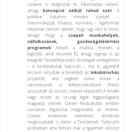
szüleim is dolgoztak itt. Elborzadva nézem,
ahogy
koncepció nélkül rohad szét
. A
politikai hatalom minden szintjét –
önkormányzat, főváros, kormány – egyformán
hibásnak tartom abban, hogy úgy néz ki most,
ahogy! Hogy a
csepeli munkahelyek,
vállalkozások, gazdaságélénkítési
programok
helyett a múltba révedés a
legtöbb, amit tesznek! És ahogy tegnap is az
Integrált Területfejlesztési Stratégiát emlegettem
– a kerékpárutak kapcsán -, ma is ugyanezt
teszem: kihúzták a tervekből az
Inkubátorház
projektet, ami segített volna ennek a
városrésznek a felfejlesztésében! Ehhez
asszisztált az összes csepeli képviselő! A terület
nagy részét az ország egyik leggazdagabb
magyarja, Jellinek Dániel felvásárolta, emberi
sorsokon átgázolva megnövelte az értékét.
Csepel érdekeivel ellentétes döntések
meghozatalát is elérte a Testületnél. Többször
próbáltam erre felhívni már a figyelmet: először