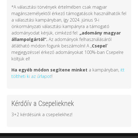
*A választási törvények értelmében csak magyar
magánszemélyektől érkező támogatások használhatók fel
a választási kampányban, így 2024. június 9-i
önkormányzati választási kampányra a támogató
adományodat kérjük, cimkézd fel:
„adomány
magyar
állampolgártól
”.
Az adományok felhasználásáról
átlátható módon fogunk beszámolni! A „
Csepel
”
megjegyzéssel érkező adományokat 100%-ban Csepelre
költjük el!
Ha egyéb módon segítene minket
a kampányban,
itt
töltheti ki az űrlapot
!
Kérdőív a Csepelieknek
3+2 kérdésünk a csepeliekhez!