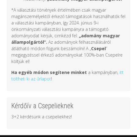
*A választási törvények értelmében csak magyar
magánszemélyektől érkező támogatások használhatók fel
a választási kampányban, így 2024. június 9-i
önkormányzati választási kampányra a támogató
adományodat kérjük, cimkézd fel:
„adomány
magyar
állampolgártól
”.
Az adományok felhasználásáról
átlátható módon fogunk beszámolni! A „
Csepel
”
megjegyzéssel érkező adományokat 100%-ban Csepelre
költjük el!
Ha egyéb módon segítene minket
a kampányban,
itt
töltheti ki az űrlapot
!
Kérdőív a Csepelieknek
3+2 kérdésünk a csepeliekhez!