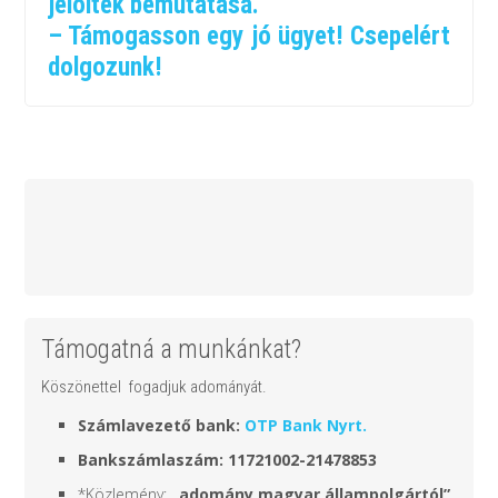
jelöltek bemutatása.
– Támogasson egy jó ügyet! Csepelért
dolgozunk!
Támogatná a munkánkat?
Köszönettel fogadjuk adományát.
Számlavezető bank:
OTP Bank Nyrt.
Bankszámlaszám: 11721002-21478853
*Közlemény:
„adomány
magyar állampolgártól
”